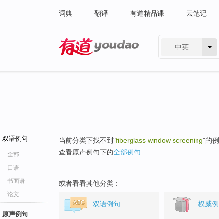
词典
翻译
有道精品课
云笔记
中英
有道 - 网易旗下搜索
双语例句
当前分类下找不到"
fiberglass window screening
"的
查看原声例句下的
全部例句
全部
口语
书面语
或者看看其他分类：
论文
双语例句
权威例
原声例句