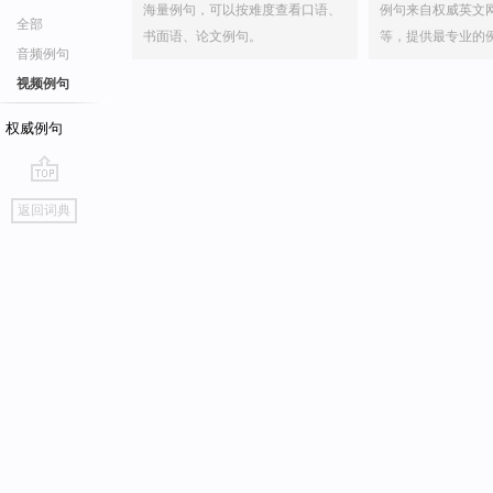
海量例句，可以按难度查看口语、
例句来自权威英文
全部
书面语、论文例句。
等，提供最专业的
音频例句
视频例句
权威例句
go
返回词典
top