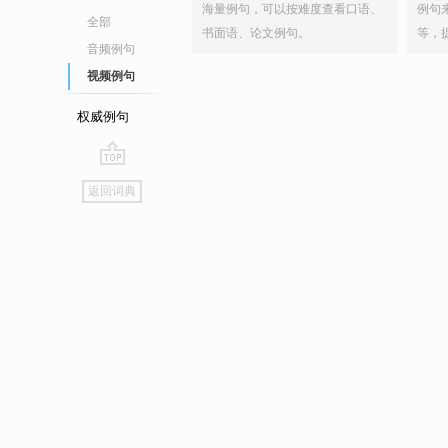
海量例句，可以按难度查看口语、
例句
全部
书面语、论文例句。
等，
音频例句
视频例句
权威例句
go
返回词典
top