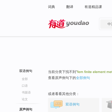
词典
翻译
有道精品课
中
有道 - 网易旗下搜索
双语例句
当前分类下找不到"
fem finite element me
查看原声例句下的
全部例句
全部
口语
书面语
或者看看其他分类：
论文
双语例句
原声例句