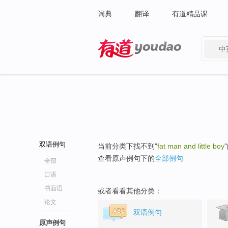
词典
翻译
有道精品课
中
有道 - 网易旗下搜索
双语例句
当前分类下找不到"
fat man and little boy
查看原声例句下的
全部例句
全部
口语
书面语
或者看看其他分类：
论文
双语例句
原声例句