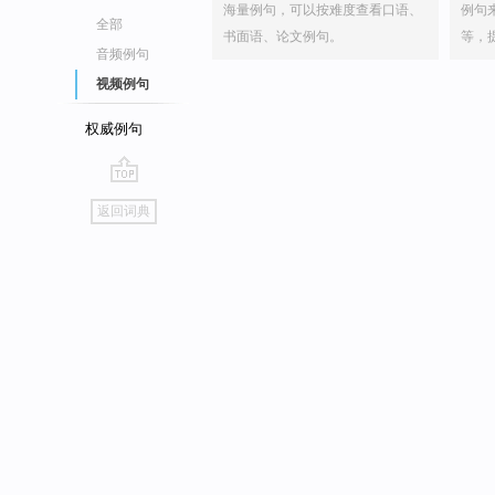
海量例句，可以按难度查看口语、
例句
全部
书面语、论文例句。
等，
音频例句
视频例句
权威例句
go
返回词典
top