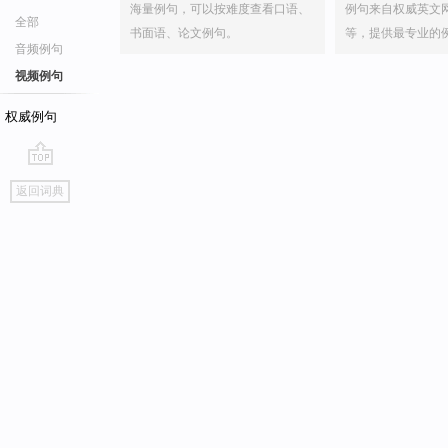
海量例句，可以按难度查看口语、
例句来自权威英文
全部
书面语、论文例句。
等，提供最专业的
音频例句
视频例句
权威例句
go
返回词典
top