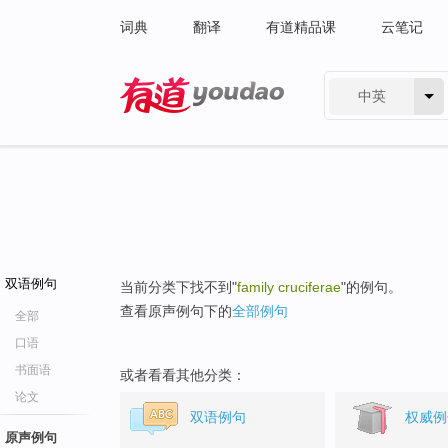
词典
翻译
有道精品课
云笔记
中英
有道 - 网易旗下搜索
双语例句
当前分类下找不到"
family cruciferae
"的例句。
查看原声例句下的
全部例句
全部
口语
书面语
或者看看其他分类：
论文
双语例句
权威例
原声例句