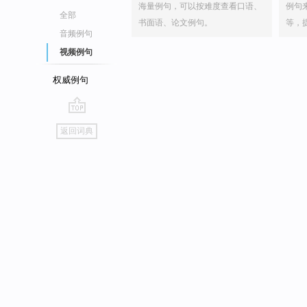
海量例句，可以按难度查看口语、
例句
全部
书面语、论文例句。
等，
音频例句
视频例句
权威例句
go
返回词典
top