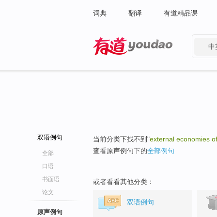
词典
翻译
有道精品课
中
有道 - 网易旗下搜索
双语例句
当前分类下找不到"
external economies of
查看原声例句下的
全部例句
全部
口语
书面语
或者看看其他分类：
论文
双语例句
原声例句