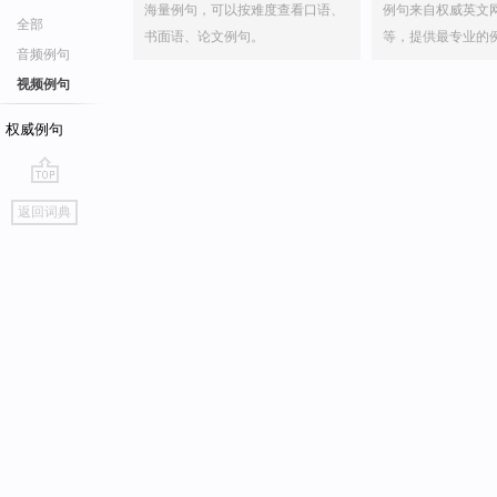
海量例句，可以按难度查看口语、
例句来自权威英文
全部
书面语、论文例句。
等，提供最专业的
音频例句
视频例句
权威例句
go
返回词典
top