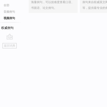
海量例句，可以按难度查看口语、
例句来自权威英文
全部
书面语、论文例句。
等，提供最专业的
音频例句
视频例句
权威例句
go
返回词典
top