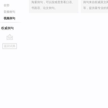
海量例句，可以按难度查看口语、
例句来自权威英文
全部
书面语、论文例句。
等，提供最专业的
音频例句
视频例句
权威例句
go
返回词典
top