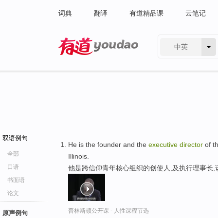
词典
翻译
有道精品课
云笔记
中英
有道 - 网易旗下搜索
双语例句
He is the founder and the
executive
director
of t
全部
Illinois.
口语
他是跨信仰青年核心组织的创使人,及执行理事长
书面语
论文
普林斯顿公开课 - 人性课程节选
原声例句