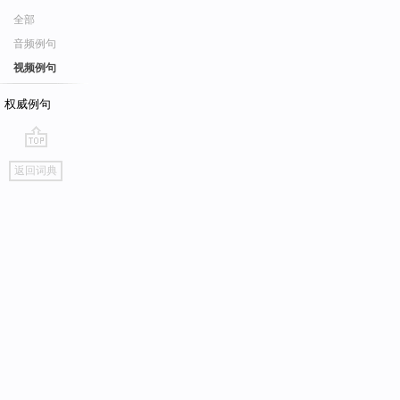
全部
音频例句
视频例句
权威例句
go
返回词典
top