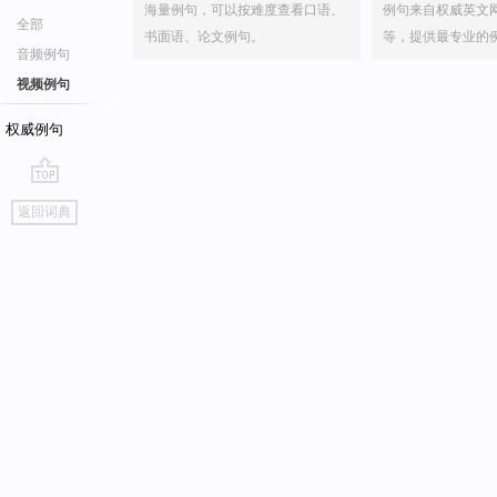
海量例句，可以按难度查看口语、
例句来自权威英文
全部
书面语、论文例句。
等，提供最专业的
音频例句
视频例句
权威例句
go
返回词典
top