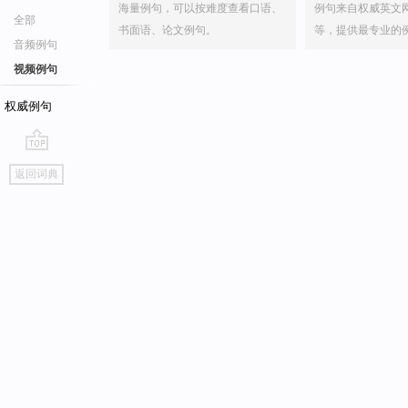
海量例句，可以按难度查看口语、
例句来自权威英文
全部
书面语、论文例句。
等，提供最专业的
音频例句
视频例句
权威例句
go
返回词典
top