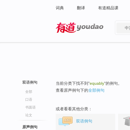
词典
翻译
有道精品课
中
有道 - 网易旗下搜索
双语例句
当前分类下找不到"
equably
"的例句。
查看原声例句下的
全部例句
全部
口语
书面语
或者看看其他分类：
论文
双语例句
原声例句