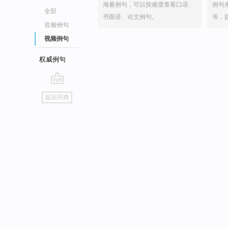
海量例句，可以按难度查看口语、
例句
全部
书面语、论文例句。
等，
音频例句
视频例句
权威例句
go
返回词典
top