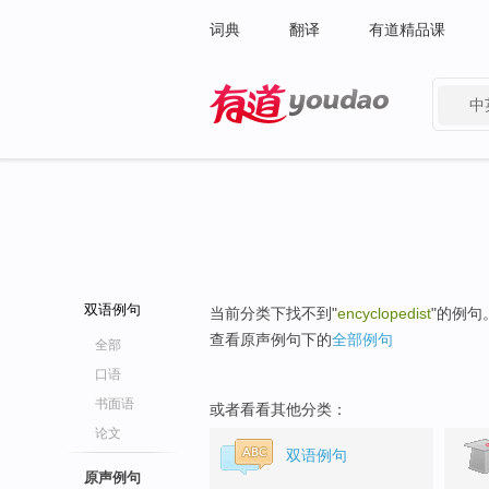
词典
翻译
有道精品课
中
有道 - 网易旗下搜索
双语例句
当前分类下找不到"
encyclopedist
"的例句
查看原声例句下的
全部例句
全部
口语
书面语
或者看看其他分类：
论文
双语例句
原声例句