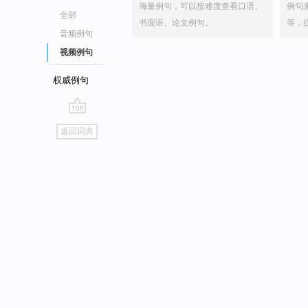
海量例句，可以按难度查看口语、
例句
全部
书面语、论文例句。
等，
音频例句
视频例句
权威例句
go
返回词典
top