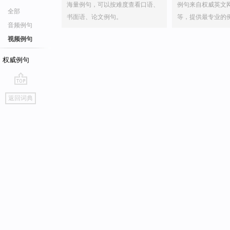
海量例句，可以按难度查看口语、
例句来自权威英文
全部
书面语、论文例句。
等，提供最专业的
音频例句
视频例句
权威例句
go
返回词典
top