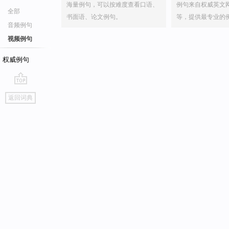
海量例句，可以按难度查看口语、
例句来自权威英文
全部
书面语、论文例句。
等，提供最专业的
音频例句
视频例句
权威例句
go
返回词典
top