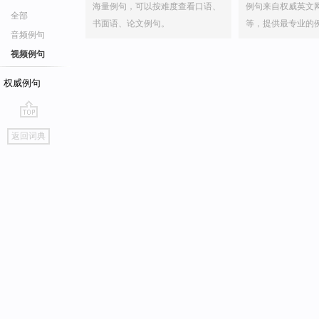
海量例句，可以按难度查看口语、
例句来自权威英文
全部
书面语、论文例句。
等，提供最专业的
音频例句
视频例句
权威例句
go
返回词典
top