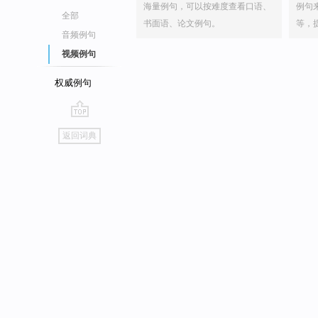
海量例句，可以按难度查看口语、
例句
全部
书面语、论文例句。
等，
音频例句
视频例句
权威例句
go
返回词典
top