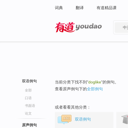
词典
翻译
有道精品课
中
有道 - 网易旗下搜索
双语例句
当前分类下找不到"
doglike
"的例句。
查看原声例句下的
全部例句
全部
口语
书面语
或者看看其他分类：
论文
双语例句
原声例句