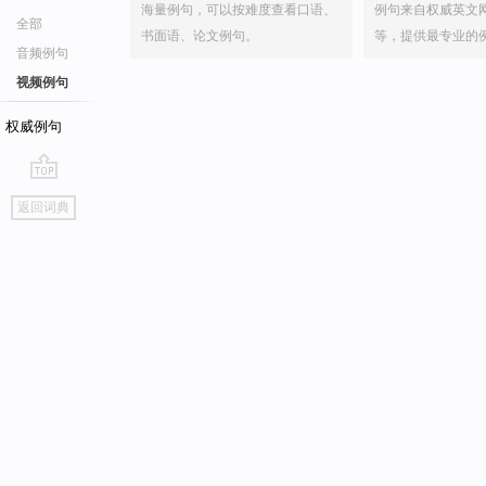
海量例句，可以按难度查看口语、
例句来自权威英文
全部
书面语、论文例句。
等，提供最专业的
音频例句
视频例句
权威例句
go
返回词典
top