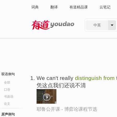
词典
翻译
有道精品课
云笔记
中英
有道 - 网易旗下搜索
双语例句
We can't really
distinguish
from
全部
凭这点我们还说不清
口语
书面语
论文
耶鲁公开课 - 博弈论课程节选
原声例句