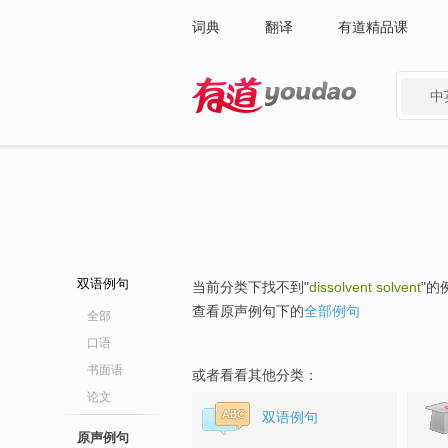
词典
翻译
有道精品课
中
有道 - 网易旗下搜索
双语例句
当前分类下找不到"
dissolvent solvent
"的
查看原声例句下的
全部例句
全部
口语
书面语
或者看看其他分类：
论文
双语例句
原声例句