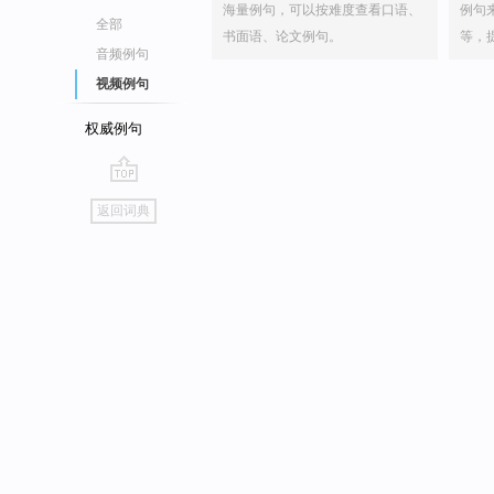
海量例句，可以按难度查看口语、
例句
全部
书面语、论文例句。
等，
音频例句
视频例句
权威例句
go
返回词典
top