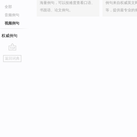
海量例句，可以按难度查看口语、
例句来自权威英文
全部
书面语、论文例句。
等，提供最专业的
音频例句
视频例句
权威例句
go
返回词典
top