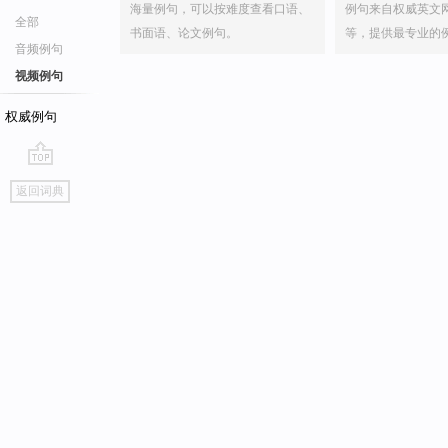
海量例句，可以按难度查看口语、
例句来自权威英文
全部
书面语、论文例句。
等，提供最专业的
音频例句
视频例句
权威例句
go
返回词典
top