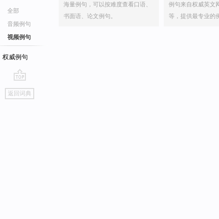
海量例句，可以按难度查看口语、
例句来自权威英文
全部
书面语、论文例句。
等，提供最专业的
音频例句
视频例句
权威例句
go
返回词典
top