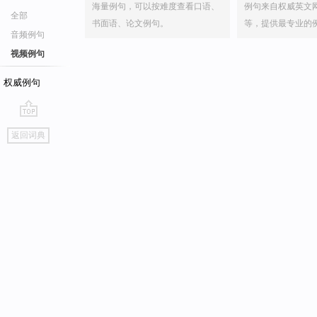
海量例句，可以按难度查看口语、
例句来自权威英文
全部
书面语、论文例句。
等，提供最专业的
音频例句
视频例句
权威例句
go
返回词典
top