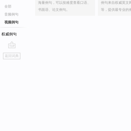
海量例句，可以按难度查看口语、
例句来自权威英文
全部
书面语、论文例句。
等，提供最专业的
音频例句
视频例句
权威例句
go
返回词典
top