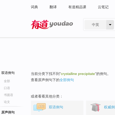
词典
翻译
有道精品课
云笔记
中英
有道 - 网易旗下搜索
双语例句
当前分类下找不到"
crystalline precipitate
"的例句。
查看原声例句下的
全部例句
全部
口语
书面语
或者看看其他分类：
论文
双语例句
权威例
原声例句