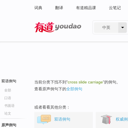
词典
翻译
有道精品课
云笔记
中英
有道 - 网易旗下搜索
双语例句
当前分类下找不到"
cross slide carriage
"的例句。
查看原声例句下的
全部例句
全部
口语
书面语
或者看看其他分类：
论文
双语例句
权威例
原声例句