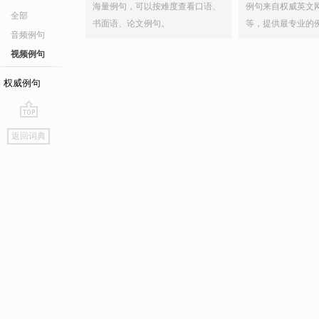
海量例句，可以按难度查看口语、
例句来自权威英文
全部
书面语、论文例句。
等，提供最专业的
音频例句
视频例句
权威例句
go
返回词典
top