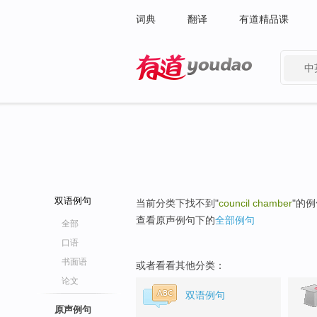
词典
翻译
有道精品课
中
有道 - 网易旗下搜索
双语例句
当前分类下找不到"
council chamber
"的
查看原声例句下的
全部例句
全部
口语
书面语
或者看看其他分类：
论文
双语例句
原声例句