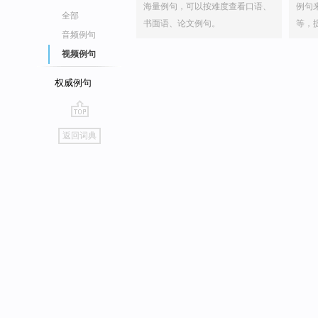
海量例句，可以按难度查看口语、
例句
全部
书面语、论文例句。
等，
音频例句
视频例句
权威例句
go
返回词典
top