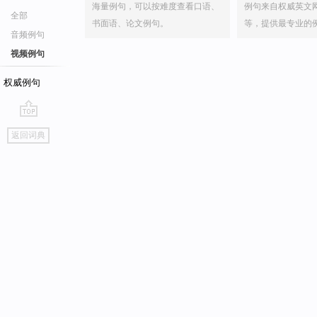
海量例句，可以按难度查看口语、
例句来自权威英文
全部
书面语、论文例句。
等，提供最专业的
音频例句
视频例句
权威例句
go
返回词典
top