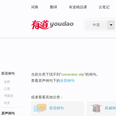
词典
翻译
有道精品课
云笔记
中英
有道 - 网易旗下搜索
双语例句
当前分类下找不到"
correction slip
"的例句。
查看原声例句下的
全部例句
全部
口语
书面语
或者看看其他分类：
论文
双语例句
权威例
原声例句