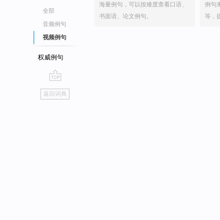
海量例句，可以按难度查看口语、
例句
全部
书面语、论文例句。
等，
音频例句
视频例句
权威例句
go
返回词典
top