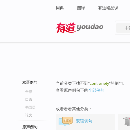
词典
翻译
有道精品课
中
有道 - 网易旗下搜索
双语例句
当前分类下找不到"
contrariety
"的例句。
查看原声例句下的
全部例句
全部
口语
书面语
或者看看其他分类：
论文
双语例句
原声例句