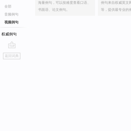
海量例句，可以按难度查看口语、
例句来自权威英文
全部
书面语、论文例句。
等，提供最专业的
音频例句
视频例句
权威例句
go
返回词典
top