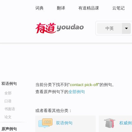
词典
翻译
有道精品课
云笔记
中英
有道 - 网易旗下搜索
双语例句
当前分类下找不到"
contact pick-off
"的例句。
查看原声例句下的
全部例句
全部
口语
书面语
或者看看其他分类：
论文
双语例句
权威例
原声例句