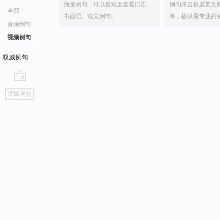
海量例句，可以按难度查看口语、
例句来自权威英文
全部
书面语、论文例句。
等，提供最专业的
音频例句
视频例句
权威例句
go
返回词典
top