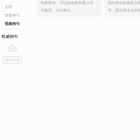
海量例句，可以按难度查看口语、
例句来自权威英文
全部
书面语、论文例句。
等，提供最专业的
音频例句
视频例句
权威例句
go
返回词典
top