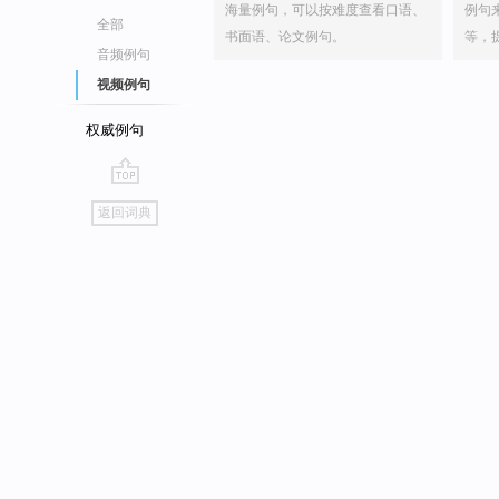
海量例句，可以按难度查看口语、
例句
全部
书面语、论文例句。
等，
音频例句
视频例句
权威例句
go
返回词典
top