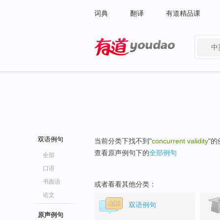
词典
翻译
有道精品课
中
有道 - 网易旗下搜索
双语例句
当前分类下找不到"
concurrent validity
"
查看原声例句下的
全部例句
全部
口语
书面语
或者看看其他分类：
论文
双语例句
原声例句