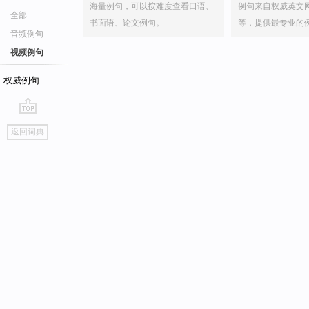
海量例句，可以按难度查看口语、
例句来自权威英文
全部
书面语、论文例句。
等，提供最专业的
音频例句
视频例句
权威例句
go
返回词典
top