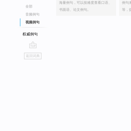
海量例句，可以按难度查看口语、
例句
全部
书面语、论文例句。
等，
音频例句
视频例句
权威例句
go
返回词典
top