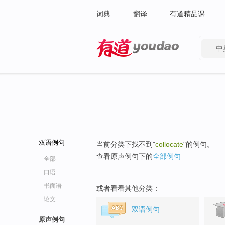
词典
翻译
有道精品课
中
有道 - 网易旗下搜索
双语例句
当前分类下找不到"
collocate
"的例句。
查看原声例句下的
全部例句
全部
口语
书面语
或者看看其他分类：
论文
双语例句
原声例句