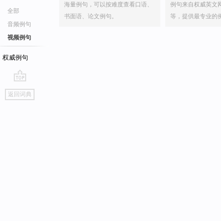
海量例句，可以按难度查看口语、
例句来自权威英文
全部
书面语、论文例句。
等，提供最专业的
音频例句
视频例句
权威例句
go
返回词典
top