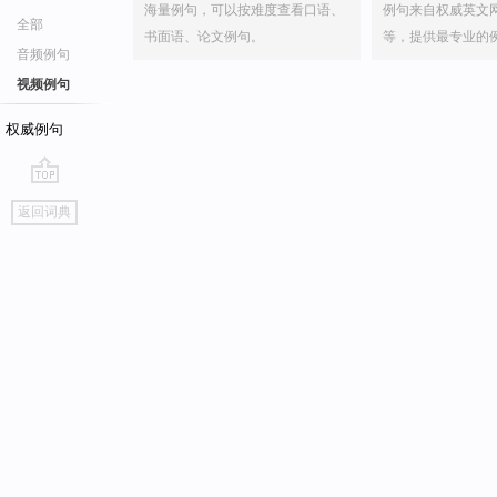
海量例句，可以按难度查看口语、
例句来自权威英文
全部
书面语、论文例句。
等，提供最专业的
音频例句
视频例句
权威例句
go
返回词典
top