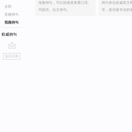
海量例句，可以按难度查看口语、
例句来自权威英文
全部
书面语、论文例句。
等，提供最专业的
音频例句
视频例句
权威例句
go
返回词典
top