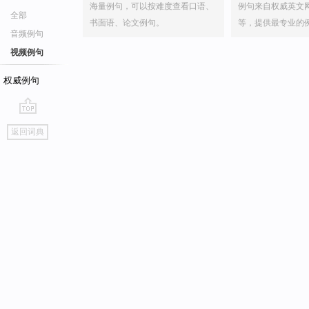
海量例句，可以按难度查看口语、
例句来自权威英文
全部
书面语、论文例句。
等，提供最专业的
音频例句
视频例句
权威例句
go
返回词典
top