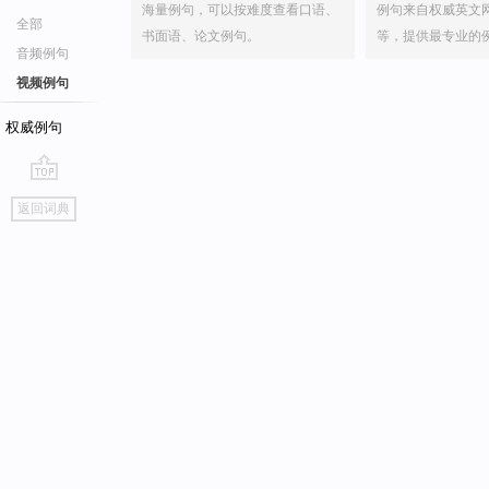
海量例句，可以按难度查看口语、
例句来自权威英文
全部
书面语、论文例句。
等，提供最专业的
音频例句
视频例句
权威例句
go
返回词典
top