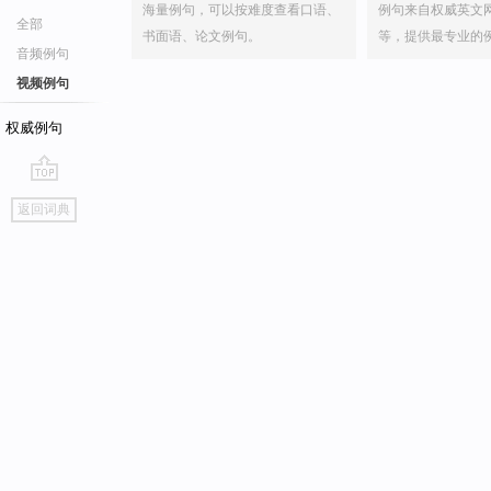
海量例句，可以按难度查看口语、
例句来自权威英文
全部
书面语、论文例句。
等，提供最专业的
音频例句
视频例句
权威例句
go
返回词典
top