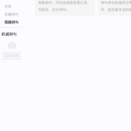
海量例句，可以按难度查看口语、
例句来自权威英文
全部
书面语、论文例句。
等，提供最专业的
音频例句
视频例句
权威例句
go
返回词典
top