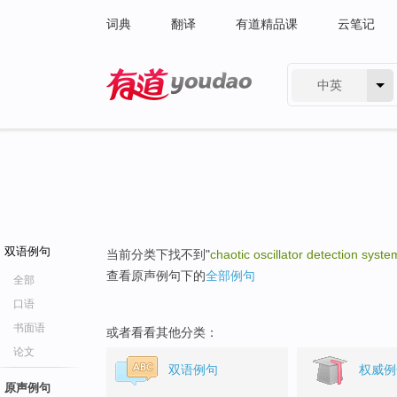
词典
翻译
有道精品课
云笔记
中英
有道 - 网易旗下搜索
双语例句
当前分类下找不到"
chaotic oscillator detection syste
查看原声例句下的
全部例句
全部
口语
书面语
或者看看其他分类：
论文
双语例句
权威例
原声例句