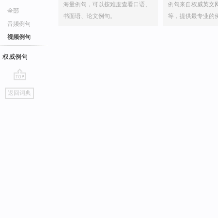
海量例句，可以按难度查看口语、
例句来自权威英文
全部
书面语、论文例句。
等，提供最专业的
音频例句
视频例句
权威例句
go
返回词典
top