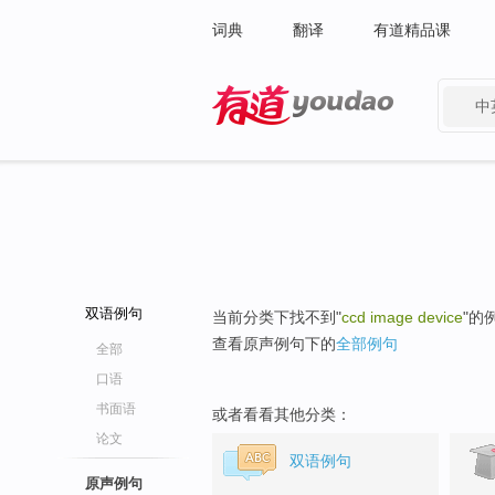
词典
翻译
有道精品课
中
有道 - 网易旗下搜索
双语例句
当前分类下找不到"
ccd image device
"的
查看原声例句下的
全部例句
全部
口语
书面语
或者看看其他分类：
论文
双语例句
原声例句