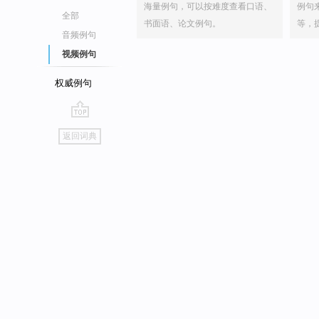
海量例句，可以按难度查看口语、
例句
全部
书面语、论文例句。
等，
音频例句
视频例句
权威例句
go
返回词典
top