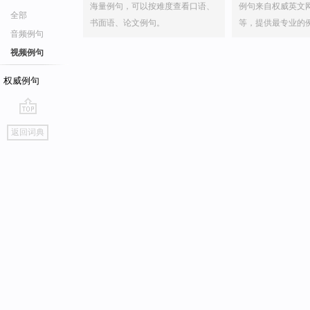
海量例句，可以按难度查看口语、
例句来自权威英文
全部
书面语、论文例句。
等，提供最专业的
音频例句
视频例句
权威例句
go
返回词典
top