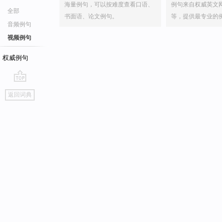
海量例句，可以按难度查看口语、
例句来自权威英文
全部
书面语、论文例句。
等，提供最专业的
音频例句
视频例句
权威例句
go
返回词典
top