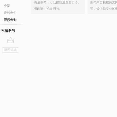
海量例句，可以按难度查看口语、
例句来自权威英文
全部
书面语、论文例句。
等，提供最专业的
音频例句
视频例句
权威例句
go
返回词典
top