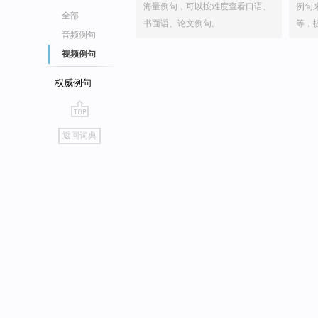
海量例句，可以按难度查看口语、
例句
全部
书面语、论文例句。
等，
音频例句
视频例句
权威例句
go
返回词典
top