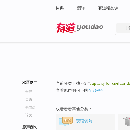
词典
翻译
有道精品课
中
有道 - 网易旗下搜索
双语例句
当前分类下找不到"
capacity for civil cond
查看原声例句下的
全部例句
全部
口语
书面语
或者看看其他分类：
论文
双语例句
原声例句