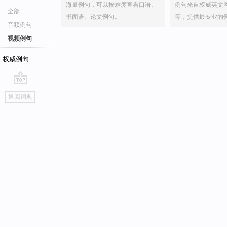
海量例句，可以按难度查看口语、
例句来自权威英文
全部
书面语、论文例句。
等，提供最专业的
音频例句
视频例句
权威例句
go
返回词典
top