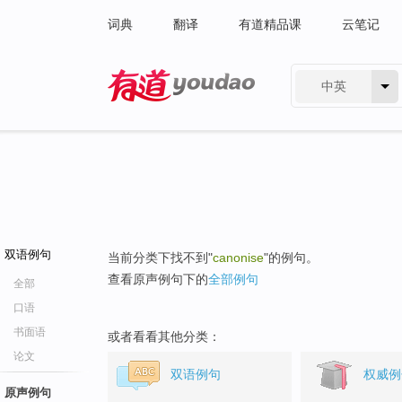
词典
翻译
有道精品课
云笔记
中英
有道 - 网易旗下搜索
双语例句
当前分类下找不到"
canonise
"的例句。
查看原声例句下的
全部例句
全部
口语
书面语
或者看看其他分类：
论文
双语例句
权威例
原声例句