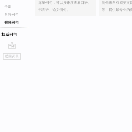
海量例句，可以按难度查看口语、
例句来自权威英文
全部
书面语、论文例句。
等，提供最专业的
音频例句
视频例句
权威例句
go
返回词典
top